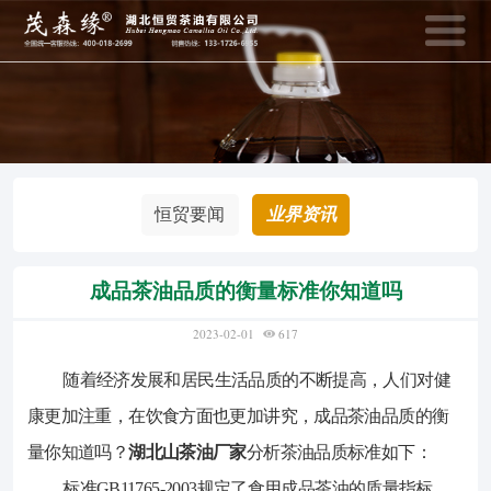
400-018-2699
133-1726-6
全国统一客服热线：
销售热线：
网站首页
资讯动态
恒贸要闻
业界资讯
产品中心
网上商城
成品茶油品质的衡量标准你知道吗
2023-02-01
617
茶油知识
招商加盟
随着经济发展和居民生活品质的不断提高，人们对健
康更加注重，在饮食方面也更加讲究，成品茶油品质的衡
恒贸风采
关于恒贸
业界资讯
量你知道吗？
湖北山茶油厂家
分析茶油品质标准如下：
标准GB11765-2003规定了食用成品茶油的质量指标，