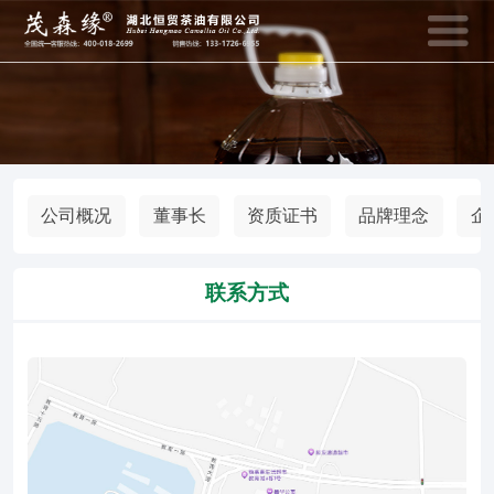
400-018-2699
133-1726-6
全国统一客服热线：
销售热线：
网站首页
资讯动态
公司概况
董事长
资质证书
品牌理念
企
产品中心
网上商城
联系方式
茶油知识
招商加盟
恒贸风采
关于恒贸
联系我们