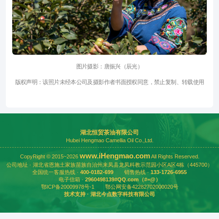
图片摄影：唐振兴（辰光）
版权声明：该照片未经本公司及摄影作者书面授权同意，禁止复制、转载使用
2023-10-16
251
湖北恒贸茶油有限公司
Hubei Hengmao Camellia Oil Co.,Ltd.
www.iHengmao.com
CopyRight © 2015~2026
All Rights Reserved.
公司地址 · 湖北省恩施土家族苗族自治州来凤县龙凤科教示范园小区A区4栋（445700）
全国统一客服热线 ·
400-0182-699
销售热线 ·
133-1726-6955
电子信箱 ·
2960498139#QQ.com（#=@）
鄂ICP备20009978号-1
鄂公网安备42282702000020号
技术支持 ·
湖北今点数字科技有限公司