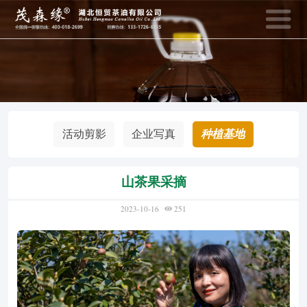
400-018-2699
133-1726-6
全国统一客服热线：
销售热线：
网站首页
资讯动态
活动剪影
企业写真
种植基地
产品中心
网上商城
山茶果采摘
2023-10-16
251
茶油知识
招商加盟
恒贸风采
关于恒贸
种植基地