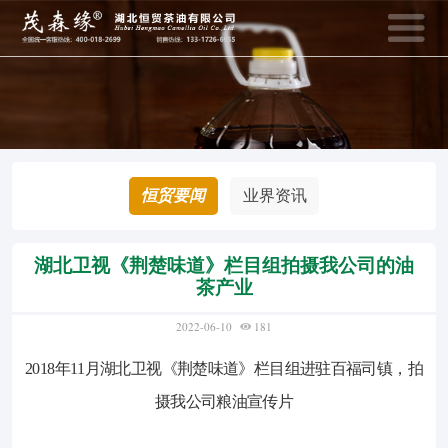
400-018-2699
133-1726-6
全国统一客服热线：
销售热线：
网站首页
资讯动态
恒贸要闻
业界资讯
产品中心
网上商城
湖北卫视《荆楚味道》栏目组拍摄我公司的油
茶产业
茶油知识
招商加盟
2022-06-10
181
2018年11月湖北卫视《荆楚味道》栏目组进驻百福司镇，拍
恒贸风采
关于恒贸
恒贸要闻
摄我公司粮油宣传片